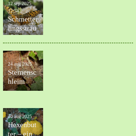
12 sep 2025
12:54
Schmetter
lingsstrau
ch
24 aug 2025
Sternensc
hleim
10 aug 2025
Hexenbut
ter – ein