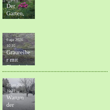
Der
Garten,
wie ihn
die Natur
gedacht
6 apr 2026
hat.
10:10
Graureihe
r mit
Flusskreb
s
25 jan 2026
10:31
Warum
der