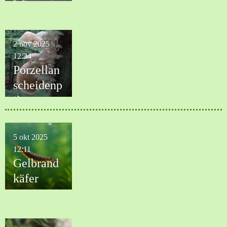
Winter in
der Natur
wichtig
2 nov 2025
ist
12:34
Porzellan
scheidenp
ilz
5 okt 2025
12:11
Gelbrand
käfer