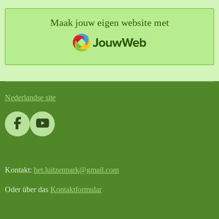
Maak jouw eigen website met
JouwWeb
Nederlandse site
F
Y
a
o
c
u
e
T
Kontakt:
het.luitzenpark@gmail.com
b
u
o
b
Oder über das
Kontaktformular
o
e
k