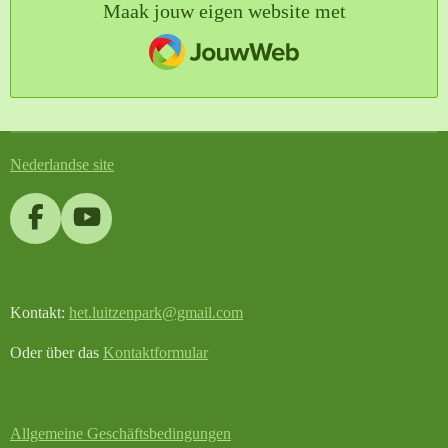
Maak jouw eigen website met
JouwWeb
Nederlandse site
F
Y
a
o
c
u
e
T
Kontakt:
het.luitzenpark@gmail.com
b
u
o
b
Oder über das
Kontaktformular
o
e
k
Allgemeine Geschäftsbedingungen