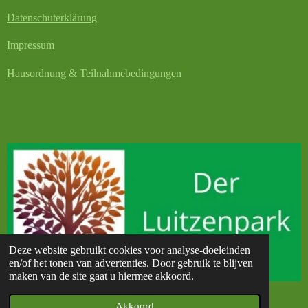
Datenschuterklärung
Impressum
Hausordnung & Teilnahmebedingungen
Deze website gebruikt cookies voor analyse-doeleinden
en/of het tonen van advertenties. Door gebruik te blijven
maken van de site gaat u hiermee akkoord.
© 2023 - 2026 Der Luitzenpark
Akkoord
Powered by
JouwWeb