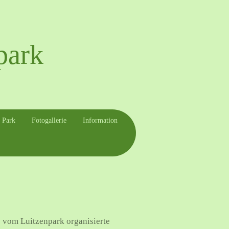
park
 Park
Fotogallerie
Information
e vom Luitzenpark organisierte