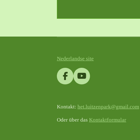
Nederlandse site
F
Y
a
o
c
u
e
T
Kontakt:
het.luitzenpark@gmail.com
b
u
o
b
Oder über das
Kontaktformular
o
e
k