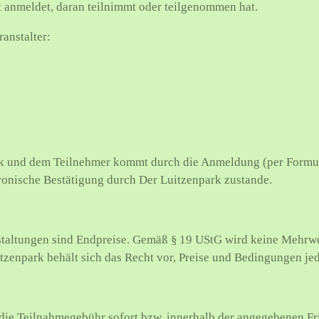
t anmeldet, daran teilnimmt oder teilgenommen hat.
anstalter:
k und dem Teilnehmer kommt durch die Anmeldung (per Formula
tronische Bestätigung durch Der Luitzenpark zustande.
nstaltungen sind Endpreise. Gemäß § 19 UStG wird keine Mehrw
zenpark behält sich das Recht vor, Preise und Bedingungen jed
 die Teilnahmegebühr sofort bzw. innerhalb der angegebenen Fri